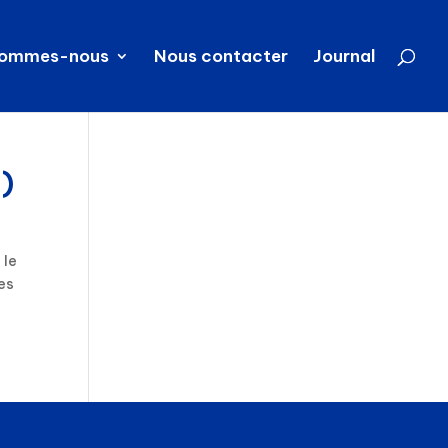
sommes-nous
Nous contacter
Journal
2)
 le
es