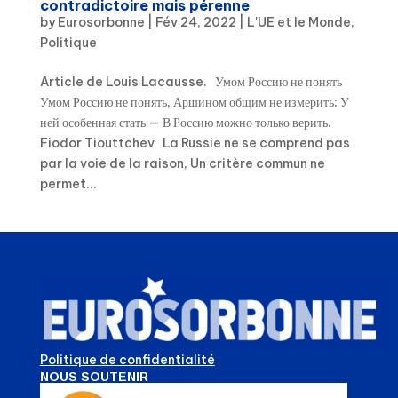
contradictoire mais pérenne
by
Eurosorbonne
|
Fév 24, 2022
|
L'UE et le Monde
,
Politique
Article de Louis Lacausse. Умом Россию не понять
Умом Россию не понять, Аршином общим не измерить: У
ней особенная стать — В Россию можно только верить.
Fiodor Tiouttchev La Russie ne se comprend pas
par la voie de la raison, Un critère commun ne
permet...
Politique de confidentialité
NOUS SOUTENIR