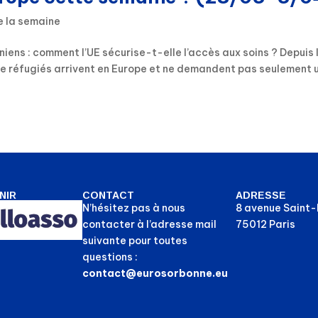
e la semaine
niens : comment l’UE sécurise-t-elle l’accès aux soins ? Depuis 
de réfugiés arrivent en Europe et ne demandent pas seulement 
NIR
CONTACT
ADRESSE
N’hésitez pas à nous
8 avenue Saint
contacter à l’adresse mail
75012 Paris
suivante pour toutes
questions :
contact@eurosorbonne.eu