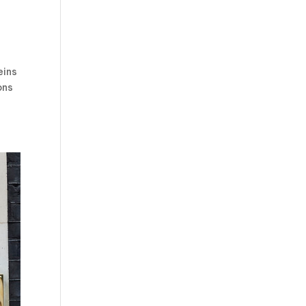
eins
ons