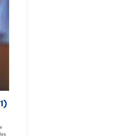
1)
se
les