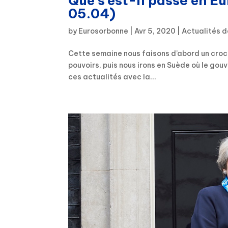
Que s’est-il passé en E
05.04)
by
Eurosorbonne
|
Avr 5, 2020
|
Actualités d
Cette semaine nous faisons d’abord un croche
pouvoirs, puis nous irons en Suède où le gou
ces actualités avec la...