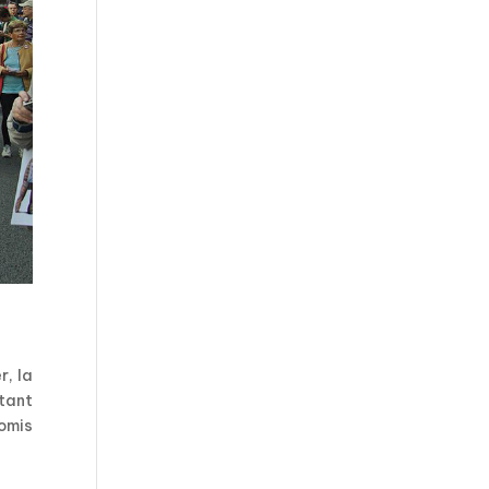
r, la
tant
romis