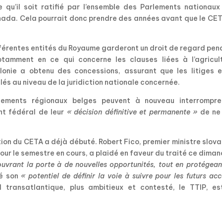
e qu’il soit ratifié par l’ensemble des Parlements nationaux
anada. Cela pourrait donc prendre des années avant que le CE
fférentes entités du Royaume garderont un droit de regard pe
otamment en ce qui concerne les clauses liées à l’agricult
lonie a obtenu des concessions, assurant que les litiges e
lés au niveau de la juridiction nationale concernée.
arlements régionaux belges peuvent à nouveau interrompre
nt fédéral de leur
« décision définitive et permanente »
de ne
ion du CETA a déjà débuté. Robert Fico, premier ministre slov
our le semestre en cours, a plaidé en faveur du traité ce diman
ouvrant la porte à de nouvelles opportunités, tout en protégean
vé son
« potentiel de définir la voie à suivre pour les futurs ac
d transatlantique, plus ambitieux et contesté, le TTIP, es