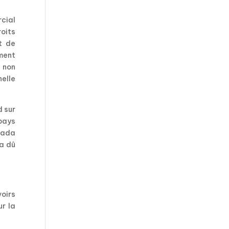
cial
roits
t de
ment
 non
elle
d sur
 pays
anada
 a dû
oirs
ur la