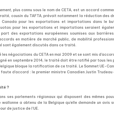
ement,
plus connu sous le nom de CETA, est un accord commer
traité, cousin du TAFTA, prévoit notamment la réduction des d
e Canada pour les exportations et importations dans le bu
otas pour les exportations et importations seraient égale
 part des exportations européennes soumises aux barrières
accords en matière de marché public, de mobilité professionn
l sont également discutés dans ce traité.
 les négociations du CETA en mai 2009 et se sont mis d’accor
gné en septembre 2014, le traité doit être ratifié par tous les
 Belgique bloque la ratification de ce traité. Le Sommet UE-C
 faute d’accord : le premier ministre Canadien Justin Trudeau
ité ?
 dans ses parlements régionaux qui disposent des mêmes pouv
ée wallonne a obtenu de la Belgique qu’elle demande un avis s
ur de justice de l’UE.