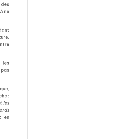
 des
TA ne
ndant
ure.
ntre
 les
 pas
aque,
che :
t les
cords
t en