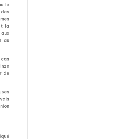
u le
 des
rmes
t la
e aux
s au
n cas
uinze
r de
uses
vais
nion
iqué