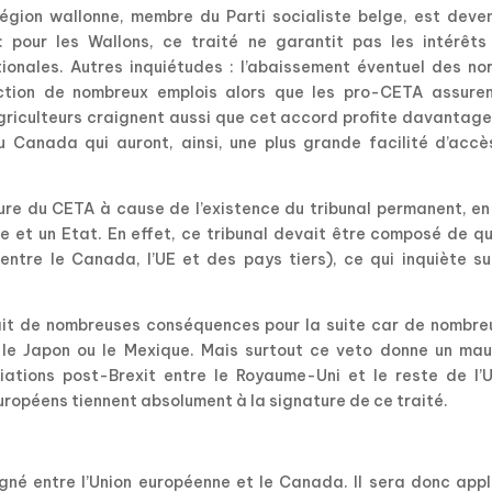
égion wallonne, membre du Parti socialiste belge, est deven
pour les Wallons, ce traité ne garantit pas les intérêts
ionales. Autres inquiétudes : l’abaissement éventuel des no
uction de nombreux emplois alors que les pro-CETA assuren
agriculteurs craignent aussi que cet accord profite davantag
u Canada qui auront, ainsi, une plus grande facilité d’accè
ture du CETA à cause de l’existence du tribunal permanent, e
se et un Etat. En effet, ce tribunal devait être composé de q
entre le Canada, l’UE et des pays tiers), ce qui inquiète su
rait de nombreuses conséquences pour la suite car de nombre
le Japon ou le Mexique. Mais surtout ce veto donne un mau
ations post-Brexit entre le Royaume-Uni et le reste de l’U
européens tiennent absolument à la signature de ce traité.
né entre l’Union européenne et le Canada. Il sera donc appl