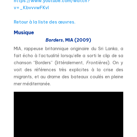
https://www.youtube.com/watch?
v=_KbvvvwFKvI
Retour à la liste des œuvres.
Musique
Borders
, MIA (2009)
MIA, rappeuse britannique originaire du Sri Lanka, a
fait écho à l’actualité lorsqu’elle a sorti le clip de sa
chanson “Borders” (littéralement,
Frontières
). On y
voit des références très explicites à la crise des
migrants, et au drame des bateaux coulés en pleine
mer méditerranée.