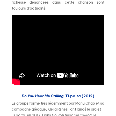
richesse dénoncées dans cette chanson sont
toujours d’actualité.
Do You Hear Me Calling,
Ti.po.ta (2012)
Le groupe formé très récemment par Manu Chao et sa
compagne grècque, Klelia Renesi, ont lancé le projet
Ti.po.ta, en 2017. Dans
Do you hear me calling,
le