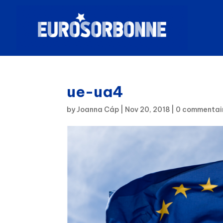
ue-ua4
by
Joanna Cáp
|
Nov 20, 2018
|
0 commentai