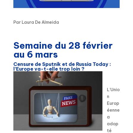
Par Laura De Almeida
Semaine du 28 février
au 6 mars
Censure de Sputnik et de Russia Today :
l’Europe va-t-elle trop loin ?
L’Unio
n
Europ
éenne
a
adop
té