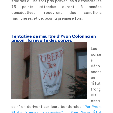
salariés qui ne sont pas parvenues à atteindre les
75 points attendus durant 3 années
consécutives, recevront des sanctions
financières, et ce, pour la première fois.
Tentative de meurtre d’Yvan Colonna en
prison : la révolte des corses
Les
corse
s
déno
ncent
un
“État
franç
ais
assa
ssin” en écrivant sur leurs banderoles
“Per Yvan,
Statu francesu assassinu” : “Pour Yvan, État