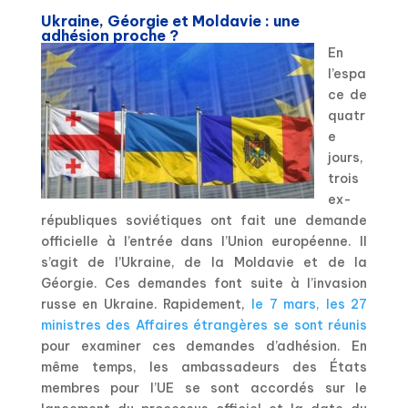
Ukraine, Géorgie et Moldavie : une
adhésion proche ?
En
l’espa
ce de
quatr
e
jours,
trois
ex-
républiques soviétiques ont fait une demande
officielle à l’entrée dans l’Union européenne. Il
s’agit de l’Ukraine, de la Moldavie et de la
Géorgie. Ces demandes font suite à l’invasion
russe en Ukraine. Rapidement,
le 7 mars, les 27
ministres des Affaires étrangères se sont réunis
pour examiner ces demandes d’adhésion. En
même temps, les ambassadeurs des États
membres pour l’UE se sont accordés sur le