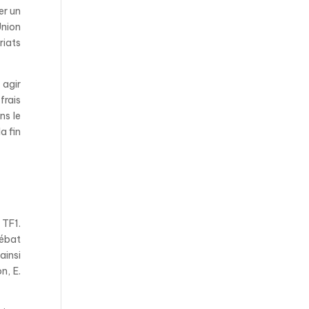
er un
Union
riats
 agir
frais
ns le
a fin
 TF1.
débat
e
ainsi
n, E.