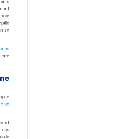
seurs
ement
ficie
rpille
us en
tions
uerre
une
dopté
,
d’un
er et
r des
ra de