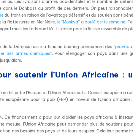
un os. Les livraisons d’armes occidentales et le nombre de défen
ce dans le Donbass au profit de ces derniers. On peut raisonnabl
cée
du front en raison de l’avantage défensif et du soutien dont béné
e la flotte russe en Mer Noire,
le “Moskva” a coulé cette semaine
. To
rgent mais les faits sont là : l’Ukraine pour la Russie ressemble de pl
tre de la Défense russe a tenu un briefing concernant des
“provoca
iser des armes chimiques”
. Pour réengager son pays dans une g
jusqu’alors.
our soutenir l’Union Africaine : 
l’amitié entre l’Europe et l’Union Africaine. Le Conseil européen a a
lité européenne pour la paix (FEP) en faveur de l’Union africaine
Ce financement a pour but d’aider les pays africains à instaur
cette mesure, l’Union Africaine peut demander plus de soutiens pou
ction des besoins des pays et de leurs peuples. Cela leur permett