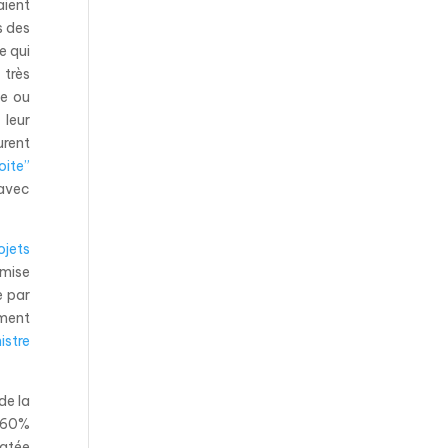
aient
s des
e qui
 très
se ou
 leur
urent
oite”
 avec
ojets
 mise
e par
ement
nistre
de la
t 60%
ratée