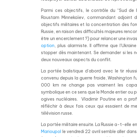
Parmi ces objectifs, le contrôle du “Sud de 
Roustam Minnekaïev, commandant adjoint des
objectifs militaires et la concentration des fo
Russie, en raison des difficultés majeures renco
être un encerclement ?) pour relancer une invas
option
, plus alarmiste. Il affirme que l’Ukrain
stopper dès maintenant.
Se demander si les n
deux nouveaux aspects du conflit.
La portée balistique d’abord avec le tir réus
convenu depuis la guerre froide, Washington fu
000 km ne change pas vraiment les capacit
symbolique en ce sens que le Monde entier ou pr
ogives nucléaires. Vladimir Poutine en a pro
réfléchir à deux fois ceux qui essaient de 
télévision russe.
La portée militaire ensuite. La Russie a-t-elle
Marioupol
le vendredi 22 avril semble aller dan