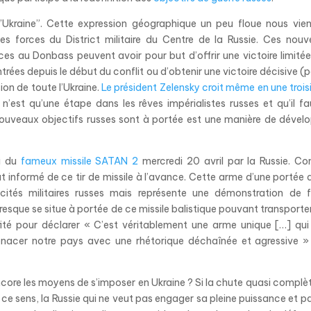
l’Ukraine”. Cette expression géographique un peu floue nous vie
 forces du District militaire du Centre de la Russie. Ces nou
rces au Donbass peuvent avoir pour but d’offrir une victoire limitée
ntrées depuis le début du conflit ou d’obtenir une victoire décisive (
ion de toute l’Ukraine.
Le président Zelensky croit même en une troi
e n’est qu’une étape dans les rêves impérialistes russes et qu’il fa
ouveaux objectifs russes sont à portée est une manière de dével
si du
fameux missile SATAN 2
mercredi 20 avril par la Russie. 
t informé de ce tir de missile à l’avance. Cette arme d’une portée 
és militaires russes mais représente une démonstration de f
esque se situe à portée de ce missile balistique pouvant transporte
fité pour déclarer
« C’est véritablement une arme unique […] qui
menacer notre pays avec une rhétorique déchaînée et agressive »
 encore les moyens de s’imposer en Ukraine ? Si la chute quasi complè
s ce sens, la Russie qui ne veut pas engager sa pleine puissance et p