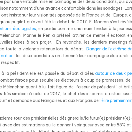
ée par une véritable mise en campagne des deux candidats, qui av
n raison notamment d’une avance confortable dans les sondages. Lor
nt insisté sur leur vision très opposée de la France et de l’Europe, c
u’au pugilat qu’avait été le débat de 2017. E. Macron s’est révélé
itions écologistes
, en partie comme une main tendue à la jeunes
Mélenchon. Marine le Pen a préféré attirer ce même électorat en
velles idées à son projet. En revanche, les derniers meetings f
ec toute la violence retenue lors du débat.
“Danger de l’extrême dr
 nation”
les deux candidats ont terminé leur campagne électorale
 respectif.
 à la présidentielle est passée du débat d’idées
autour de deux pr
ombat féroce pour séduire les électeurs à coup de promesses, de
 Mélenchon quant à lui fait figure de “faiseur de président” et brill
très similaire à celui de 2017, le chef des insoumis a astucieus
tour” et demandé aux Françaises et aux Français de l
’élire premier mi
xième tour des présidentielles désignera le/la futur(e) président(e) 
ri avec des estimations qui le donnent vainqueur avec entre 55% e
s nuancés avant le débat de mercredi dernier – véritable occasion 