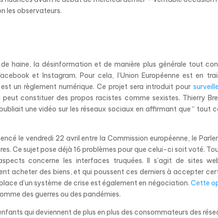
on les observateurs.
s de haine, la désinformation et de manière plus générale tout co
Facebook et Instagram. Pour cela, l’Union Européenne est en tra
ui est un règlement numérique.
Ce projet sera introduit pour
surveill
i peut constituer des propos racistes comme sexistes. Thierry Br
ubliait une vidéo sur les réseaux sociaux en affirmant que “ tout c
ncé le vendredi 22 avril entre la Commission européenne, le Parl
es. Ce sujet pose déjà 16 problèmes pour que celui-ci soit voté. Tou
spects concerne les interfaces truquées. Il s’agit de sites w
uvent acheter des biens, et qui poussent ces derniers à accepter cer
 place d’un système de crise est également en négociation.
Cette o
omme des guerres ou des pandémies.
s enfants qui deviennent de plus en plus des consommateurs des rés