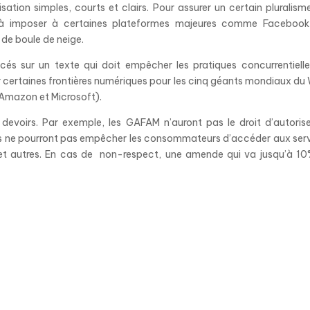
sation simples, courts et clairs. Pour assurer un certain pluralisme
es à imposer à certaines plateformes majeures comme Facebook
t de boule de neige.
cés sur un texte qui doit empêcher les pratiques concurrentiell
r certaines frontières numériques pour les cinq géants mondiaux du
Amazon et Microsoft).
devoirs. Par exemple, les GAFAM n’auront pas le droit d’autoris
e, ils ne pourront pas empêcher les consommateurs d’accéder aux ser
s et autres. En cas de non-respect, une amende qui va jusqu’à 1