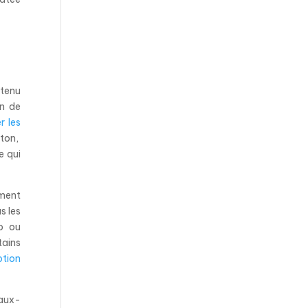
ntenu
in de
er les
eton,
e qui
ement
s les
eb ou
tains
ption
eaux-