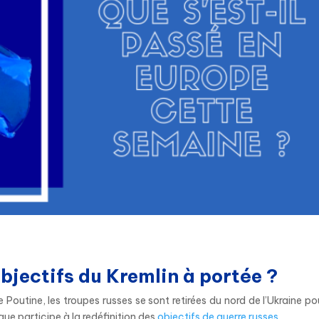
bjectifs du Kremlin à portée ?
 Poutine, les troupes russes se sont retirées du nord de l’Ukraine po
ue participe à la redéfinition des
objectifs de guerre russes
.