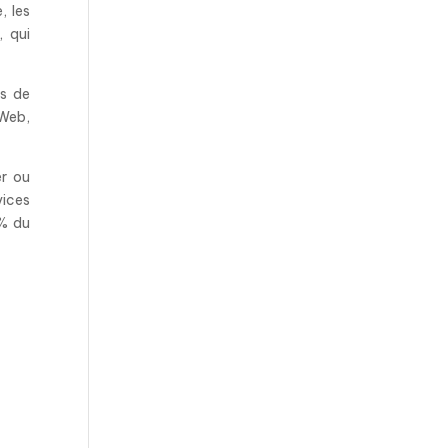
, les
, qui
es de
 Web,
er ou
vices
0% du