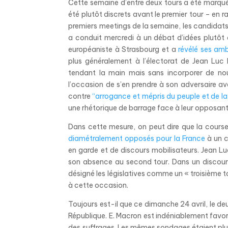
Cette semaine d’entre deux tours a été marqu
été plutôt discrets avant le premier tour – e
premiers meetings de la semaine, les candidats o
a conduit mercredi à un débat d’idées plutôt q
européaniste à Strasbourg et a
révélé ses amb
plus généralement à l’électorat de Jean Luc 
tendant la main mais sans incorporer de nou
l’occasion de s’en prendre à son adversaire av
contre
“arrogance et mépris du peuple et de la
une rhétorique de barrage face à leur opposant
Dans cette mesure, on peut dire que la course
diamétralement opposés pour la France
à un c
en garde et de discours mobilisateurs.
Jean Luc
son absence au second tour. Dans un discours 
désigné les législatives comme un « troisième 
à cette occasion.
Toujours est-il que ce dimanche 24 avril, le deu
République. E. Macron est indéniablement favo
des suffrages. Les mêmes sondages étaient plu