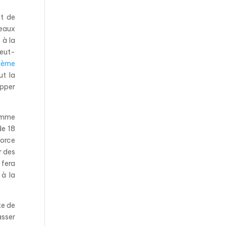
nt de
veaux
 à la
peut-
sième
ut la
opper
Comme
de 18
orce
r des
 fera
 à la
te de
asser