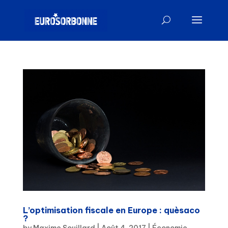
L’optimisation fiscale en Europe : quèsaco
?
by
Maxime Souillard
|
Août 4, 2017
|
Économie