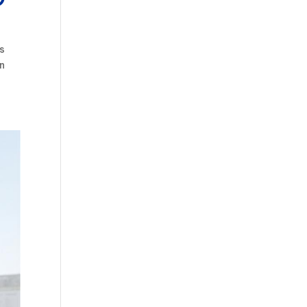
es
en