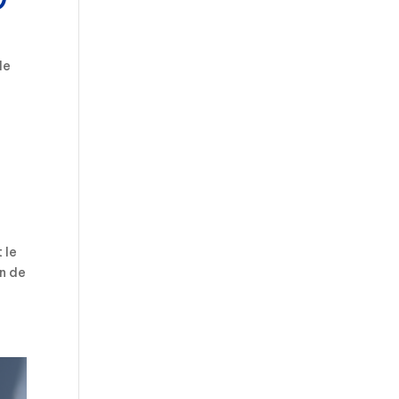
de
 le
an de