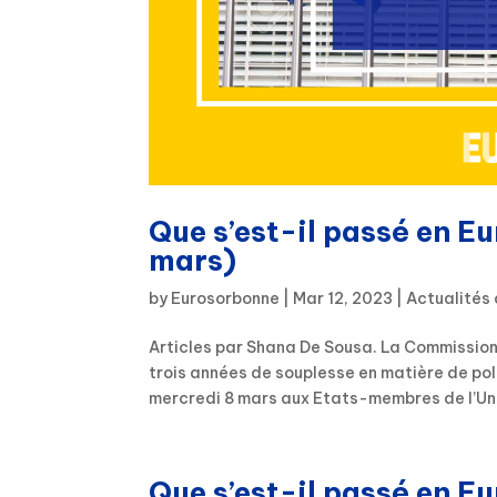
Que s’est-il passé en E
mars)
by
Eurosorbonne
|
Mar 12, 2023
|
Actualités 
Articles par Shana De Sousa. La Commission
trois années de souplesse en matière de p
mercredi 8 mars aux Etats-membres de l’Uni
Que s’est-il passé en E