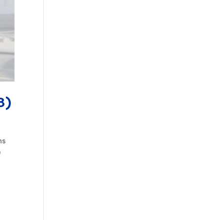
3)
ns
e