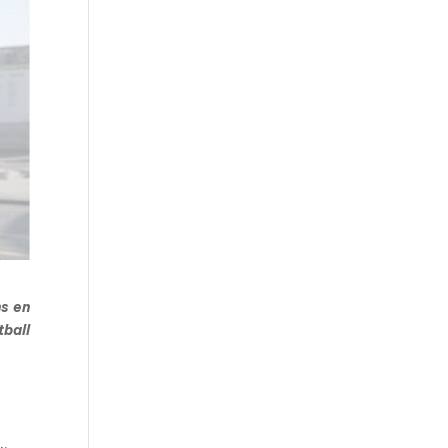
ns en
tball