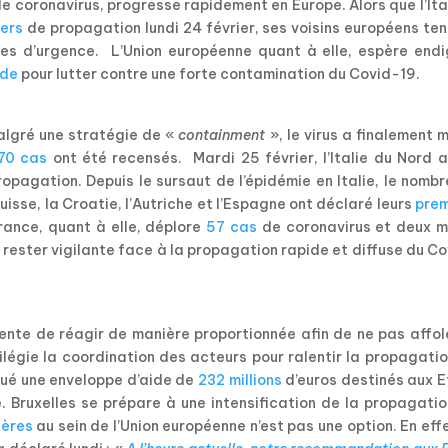
e coronavirus, progresse rapidement en Europe. Alors que l’Ita
ers
de propagation lundi 24 février, ses voisins européens te
res d’urgence.
L’Union européenne quant à elle, espère endi
ide
pour lutter contre une forte contamination du Covid-19.
Malgré une stratégie de «
containment
», le virus a finalement 
70 cas
ont été recensés. Mardi 25 février, l’Italie du Nord 
pagation. Depuis le sursaut de l’épidémie en Italie, le nomb
isse, la Croatie, l’Autriche et l’Espagne ont déclaré leurs
prem
France, quant à elle, déplore
57 cas
de coronavirus et deux m
t rester vigilante face à la propagation rapide et diffuse du C
ente de réagir de manière proportionnée afin de ne pas affol
légie la coordination des acteurs pour ralentir la propagati
loqué une enveloppe d’aide de
232 millions
d’euros destinés aux E
e. Bruxelles se prépare à une intensification de la propagati
ières
au sein de l’Union européenne n’est pas une option. En effe