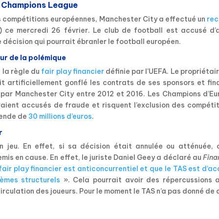
de Champions League
 compétitions européennes, Manchester City a effectué un
rec
) ce mercredi 26 février. Le club de football est accusé d’a
ne décision qui pourrait ébranler le football européen.
ur de la polémique
 la règle du
fair play financier
définie par l’UEFA. Le propriétai
it artificiellement gonflé les contrats de ses sponsors et fi
par Manchester City entre 2012 et 2016. Les Champions d’Eu
seraient accusés de fraude et risquent l’exclusion des compéti
mende de
30 millions d’euros
.
r
jeu. En effet, si sa décision était annulée ou atténuée, c
remis en cause.
En effet, le juriste Daniel Geey a déclaré au
Fina
air play financier est anticoncurrentiel et que le TAS est d’a
lèmes structurels
». Cela pourrait avoir des répercussions a
 circulation des joueurs. Pour le moment le TAS n’a pas donné de