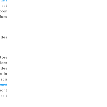
Etats
 est
 pour
 dans
des
ettes
ions
 des
e la
est à
ement
eant
 soit