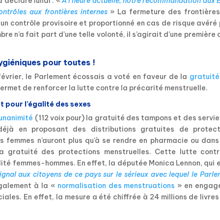
déclaré lundi : «
A l’heure actuelle, notre recommandation aux 
ntrôles aux frontières internes
» La fermeture des frontières
 un contrôle provisoire et proportionné en cas de risque avéré
re n’a fait part d’une telle volonté, il s’agirait d’une première
ygiéniques pour toutes !
évrier, le Parlement écossais a voté en faveur de la
gratuité
ermet de renforcer la lutte contre la précarité menstruelle.
t pour l’égalité des sexes
’unanimité
(112 voix pour) la gratuité des tampons et des servi
 déjà en proposant des distributions gratuites de protect
es femmes n’auront plus qu’à se rendre en pharmacie ou dans
a gratuité des protections menstruelles. Cette lutte contr
alité femmes-hommes. En effet, la députée Monica Lennon, qui 
ignal aux citoyens de ce pays sur le sérieux avec lequel le Parl
galement à la «
normalisation des menstruations
» en engag
ales. En effet, la mesure a été chiffrée à 24 millions de livres