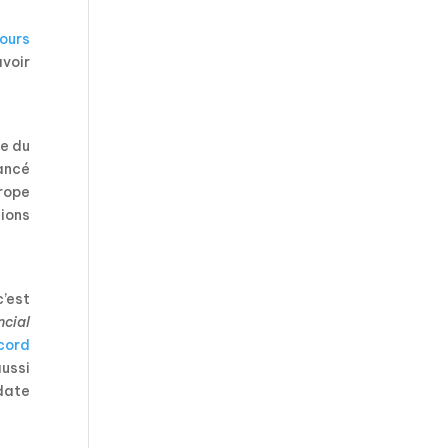
ours
voir
re du
nancé
rope
tions
’est
ncial
ccord
ussi
 date