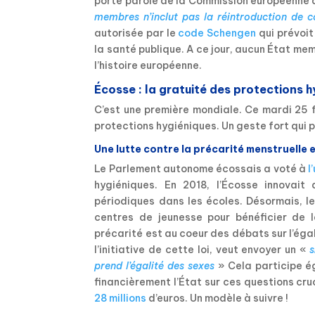
porte parole de la Commission européenne a 
membres n’inclut pas la réintroduction de co
autorisée par le
code Schengen
qui prévoit
la santé publique. A ce jour, aucun État memb
l’histoire européenne.
Écosse : la gratuité des protections h
C’est une première mondiale. Ce mardi 25 f
protections hygiéniques. Un geste fort qui p
Une lutte contre la précarité menstruelle e
Le Parlement autonome écossais a voté à
l
hygiéniques. En 2018, l’Écosse innovait
périodiques dans les écoles. Désormais, l
centres de jeunesse pour bénéficier de l
précarité est au coeur des débats sur l’ég
l’initiative de cette loi, veut envoyer un «
s
prend l’égalité des sexes
» Cela participe é
financièrement l’État sur ces questions cruci
28 millions
d’euros. Un modèle à suivre !