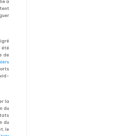
lie a
ntent
guer
migré
a été
re de
iers
orts
ovid-
er la
on du
tats
on du
t, le