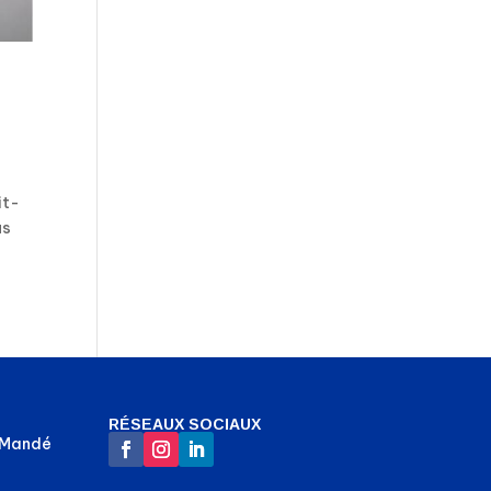
it-
us
RÉSEAUX SOCIAUX
-Mandé