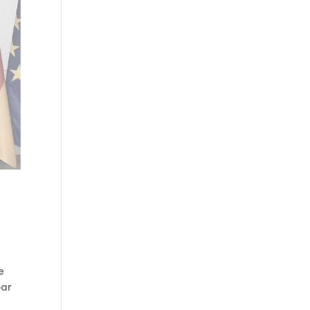
e
par