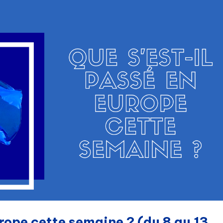
urope cette semaine ? (du 8 au 13