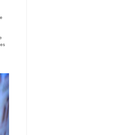
le
e
des