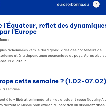
e l’Équateur, reflet des dynamique
ar l’Europe
 Monde
gues acheminées vers le Nord global dans des conteneurs de
atorienne et à la dépendance économique du pays. Après plusie
ns, l’Équateur...
urope cette semaine ? (1.02-07.02
e la semaine
nt à la « libération immédiate » du dissident russe Navalny Al
agitent la Russie pour exiger la libération du dissident russe