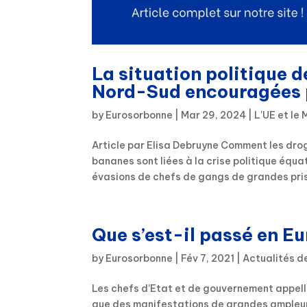
La situation politique d
Nord-Sud encouragées p
by
Eurosorbonne
|
Mar 29, 2024
|
L'UE et le
Article par Elisa Debruyne Comment les dro
bananes sont liées à la crise politique équ
évasions de chefs de gangs de grandes priso
Que s’est-il passé en E
by
Eurosorbonne
|
Fév 7, 2021
|
Actualités d
Les chefs d’Etat et de gouvernement appelle
que des manifestations de grandes ampleurs 