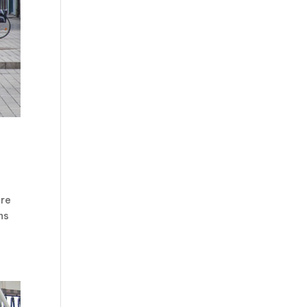
ure
ns