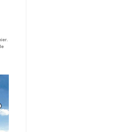
ier.
le