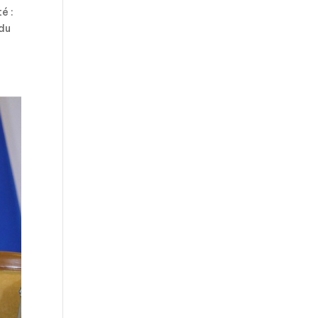
é :
 du