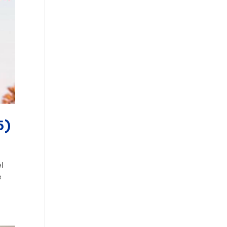
5)
el
e