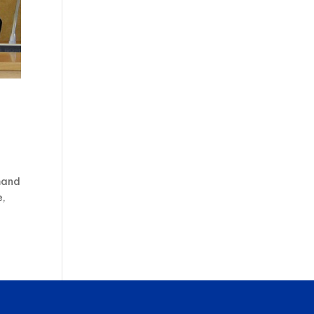
mand
e,