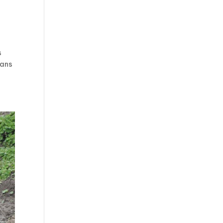
s
dans