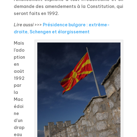
demande des amendements à la Constitution, qui
seront faits en 1992.
Lire aussi
>>>
Présidence bulgare : extrême-
droite, Schengen et élargissement
Mais
l’ado
ption
en
août
1992
par
la
Mac
édoi
ne
d’un
drap
eau