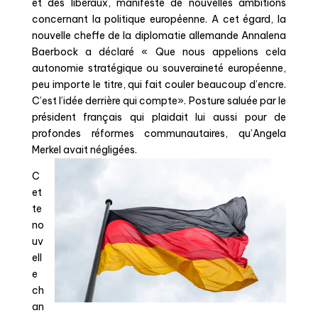
et des libéraux, manifeste de nouvelles ambitions
concernant la politique européenne. A cet égard, la
nouvelle cheffe de la diplomatie allemande Annalena
Baerbock a déclaré « Que nous appelions cela
autonomie stratégique ou souveraineté européenne,
peu importe le titre, qui fait couler beaucoup d’encre.
C’est l’idée derrière qui compte». Posture saluée par le
président français qui plaidait lui aussi pour de
profondes réformes communautaires, qu’Angela
Merkel avait négligées.
C
et
te
no
uv
ell
e
ch
an