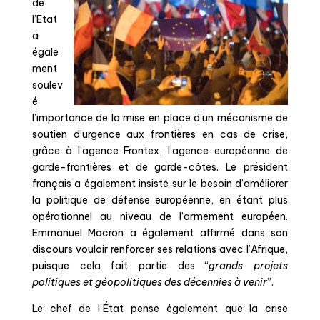
de
l’Etat
a
égale
ment
soulev
é
l’importance de la mise en place d’un mécanisme de
soutien d’urgence aux
frontières
en cas de crise,
grâce à l’agence Frontex, l’a
gence européenne de
garde-frontières et de garde-côtes. Le président
français a également insisté sur le besoin d’améliorer
la politique de défense européenne, en étant plus
opérationnel au niveau de l’armement européen.
Emmanuel Macron a également affirmé dans son
discours vouloir renforcer ses relations avec l’Afrique,
puisque cela fait partie des
“
grands projets
politiques et géopolitiques des décennies à venir
”.
Le chef de l’État pense également que la crise