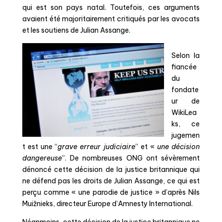
qui est son pays natal. Toutefois, ces arguments
avaient été majoritairement
critiqués
par les avocats
et les soutiens de Julian Assange.
Selon la
fiancée
du
fondate
ur de
WikiLea
ks, ce
jugemen
t est une “
grave erreur judiciaire
” et «
une décision
dangereuse
”.
De nombreuses ONG ont sévèrement
dénoncé cette décision de la justice britannique qui
ne défend pas les droits de Ju
lian Assange, ce qui est
perçu comme « une parodie de justice » d’après Nils
Muižnieks, directeur Europe d’Amnesty International.
Néanmoins, cette décision de la justice britannique ne