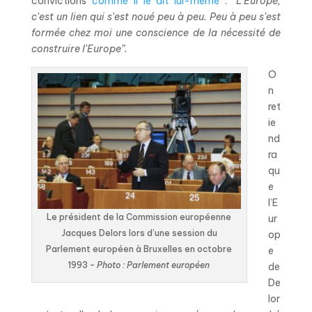
convictions
comme il le dit lui-même
: “
L’Europe,
c’est un lien qui s’est noué peu à peu. Peu à peu s’est
formée chez moi une conscience de la nécessité de
construire l’Europe”.
O
n
ret
ie
nd
ra
qu
e
l’E
Le président de la Commission européenne
ur
Jacques Delors lors d’une session du
op
Parlement européen à Bruxelles en octobre
e
1993 –
Photo : Parlement européen
de
De
lor