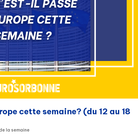
urope cette semaine? (du 12 au 18
de la semaine