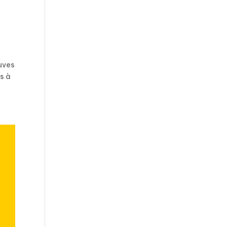
euves
s à