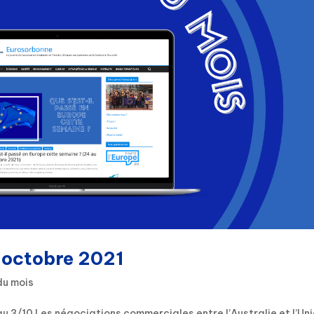
: octobre 2021
du mois
u 3/10 Les négociations commerciales entre l’Australie et l’Un