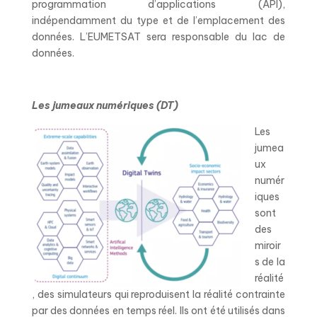
programmation d’applications (API),
indépendamment du type et de l’emplacement des
données. L’EUMETSAT sera responsable du lac de
données.
Les jumeaux numériques (DT)
Les
jumea
ux
numér
iques
sont
des
miroir
s de la
réalité
, des simulateurs qui reproduisent la réalité contrainte
par des données en temps réel. Ils ont été utilisés dans