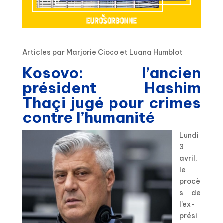
Articles par Marjorie Cioco et Luana Humblot
Kosovo: l’ancien
président Hashim
Thaçi jugé pour crimes
contre l’humanité
Lundi
3
avril,
le
procè
s de
l’ex-
prési